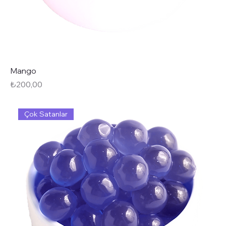
Mango
Fiyat
₺200,00
Çok Satanlar