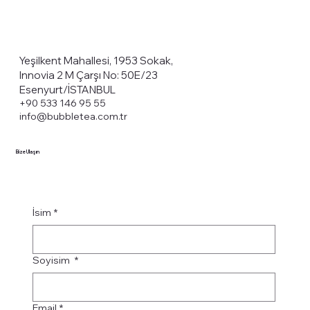
Yeşilkent Mahallesi, 1953 Sokak,
Innovia 2 M Çarşı No: 50E/23
Esenyurt/İSTANBUL
+90 533 146 95 55
info@bubbletea.com.tr
Bize Ulaşın
İsim
*
Soyisim
*
Email
*