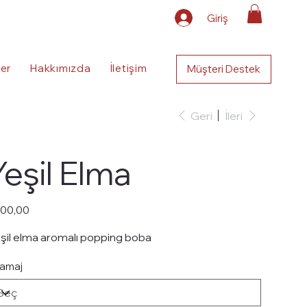
Giriş
ler
Hakkımızda
İletişim
Müşteri Destek
Geri
İleri
Yeşil Elma
t
00,00
şil elma aromalı popping boba
amaj