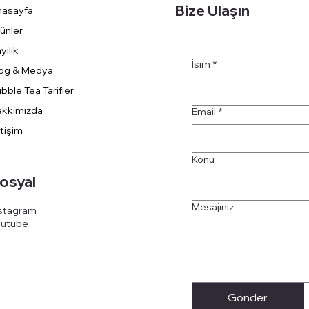
Bize Ulaşın
nasayfa
ünler
yilik
İsim
*
og & Medya
bble Tea Tarifler
kkımızda
Email
*
etişim
Konu
osyal
Mesajınız
stagram
outube
Gönder