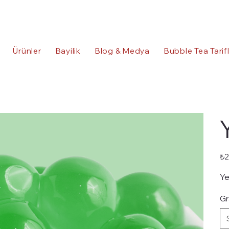
Ürünler
Bayilik
Blog & Medya
Bubble Tea Tarif
Fiya
₺2
Ye
Gr