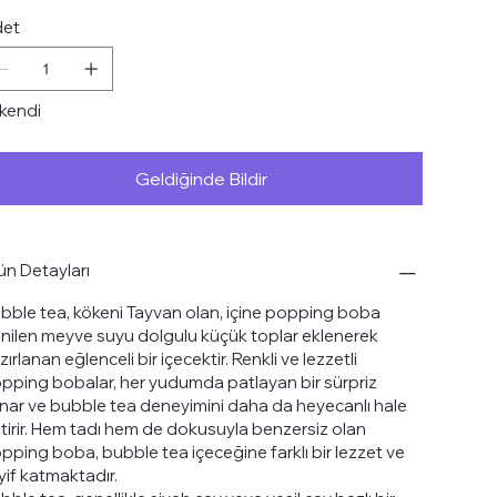
et
kendi
Geldiğinde Bildir
ün Detayları
bble tea,
kökeni
Tayvan
olan, içine popping boba
nilen meyve suyu dolgulu küçük toplar eklenerek
zırlanan eğlenceli bir içecektir. Renkli ve lezzetli
pping bobalar, her yudumda patlayan bir sürpriz
nar ve bubble tea deneyimini daha da heyecanlı hale
tirir. Hem tadı hem de dokusuyla benzersiz olan
pping boba, bubble tea içeceğine farklı bir lezzet ve
yif katmaktadır.