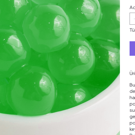
Ad
Tü
Ür
Bu
de
ha
po
su
ge
po
ke