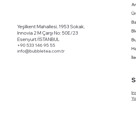
A
Ür
Ba
Yeşilkent Mahallesi, 1953 Sokak,
Bl
Innovia 2 M Çarşı No: 50E/23
Esenyurt/İSTANBUL
Bu
+90 533 146 95 55
Ha
info@bubbletea.com.tr
İl
S
In
Y