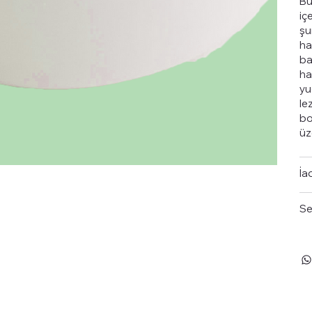
Bu
iç
şu
ha
ba
har
yu
le
bo
üz
İa
Se