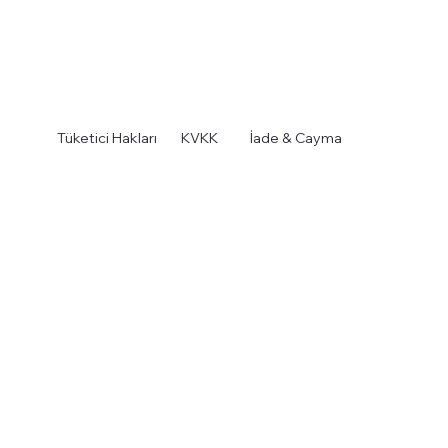
KVKK
Tüketici Hakları
İade & Cayma