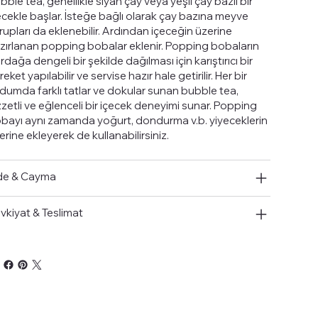
bble tea, genellikle siyah çay veya yeşil çay bazlı bir
ecekle başlar. İsteğe bağlı olarak çay bazına meyve
rupları da eklenebilir. Ardından içeceğin üzerine
zırlanan popping bobalar eklenir. Popping bobaların
rdağa dengeli bir şekilde dağılması için karıştırıcı bir
eket yapılabilir ve servise hazır hale getirilir. Her bir
dumda farklı tatlar ve dokular sunan bubble tea,
zzetli ve eğlenceli bir içecek deneyimi sunar. Popping
bayı aynı zamanda yoğurt, dondurma v.b. yiyeceklerin
erine ekleyerek de kullanabilirsiniz.
de & Cayma
vkiyat & Teslimat