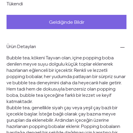
Tükendi
Geldiğinde Bildir
Ürün Detayları
Bubble tea,
kökeni
Tayvan
olan, içine popping boba
denilen meyve suyu dolgulu küçük toplar eklenerek
hazırlanan eğlenceli bir içecektir. Renkli ve lezzetli
popping bobalar, her yudumda patlayan bir sürpriz sunar
ve bubble tea deneyimini daha da heyecanlı hale getirir.
Hem tadı hem de dokusuyla benzersiz olan popping
boba, bubble tea içeceğine farklı bir lezzet ve keyif
katmaktadır.
Bubble tea, genellikle siyah çay veya yeşil çay bazlı bir
içecekle başlar. İsteğe bağlı olarak çay bazına meyve
şurupları da eklenebilir. Ardından içeceğin üzerine
hazırlanan popping bobalar eklenir. Popping bobaların
bardağa dengeli bir şekilde dağılması için karıştırıcı bir