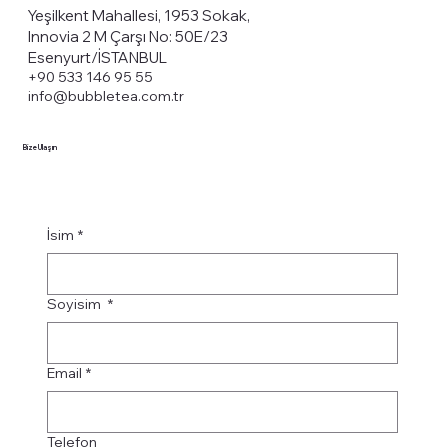
Yeşilkent Mahallesi, 1953 Sokak,
Innovia 2 M Çarşı No: 50E/23
Esenyurt/İSTANBUL
+90 533 146 95 55
info@bubbletea.com.tr
Bize Ulaşın
İsim
*
Soyisim
*
Email
*
Telefon