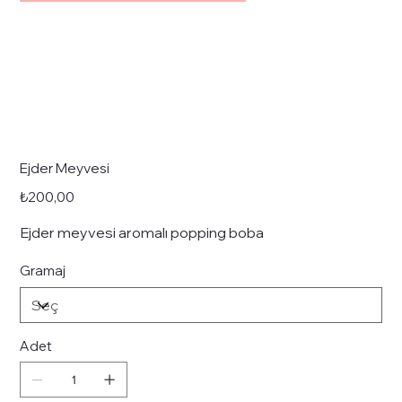
Ejder Meyvesi
Fiyat
₺200,00
Ejder meyvesi aromalı popping boba
Gramaj
Adet