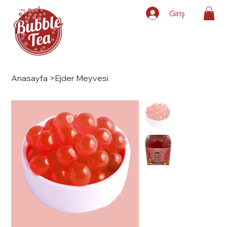
Giriş
Anasayfa
>
Ejder Meyvesi