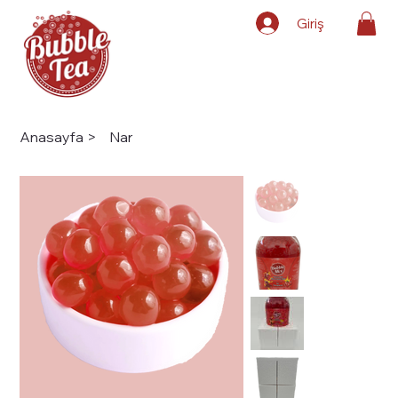
Giriş
Anasayfa
>
Nar