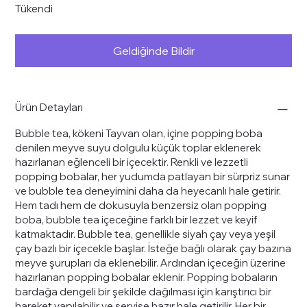
Tükendi
Geldiğinde Bildir
Ürün Detayları
Bubble tea,
kökeni
Tayvan
olan, içine popping boba
denilen meyve suyu dolgulu küçük toplar eklenerek
hazırlanan eğlenceli bir içecektir. Renkli ve lezzetli
popping bobalar, her yudumda patlayan bir sürpriz sunar
ve bubble tea deneyimini daha da heyecanlı hale getirir.
Hem tadı hem de dokusuyla benzersiz olan popping
boba, bubble tea içeceğine farklı bir lezzet ve keyif
katmaktadır. Bubble tea, genellikle siyah çay veya yeşil
çay bazlı bir içecekle başlar. İsteğe bağlı olarak çay bazına
meyve şurupları da eklenebilir. Ardından içeceğin üzerine
hazırlanan popping bobalar eklenir. Popping bobaların
bardağa dengeli bir şekilde dağılması için karıştırıcı bir
hareket yapılabilir ve servise hazır hale getirilir. Her bir