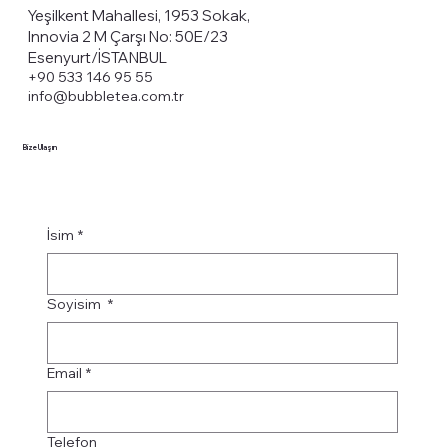
Yeşilkent Mahallesi, 1953 Sokak,
Innovia 2 M Çarşı No: 50E/23
Esenyurt/İSTANBUL
+90 533 146 95 55
info@bubbletea.com.tr
Bize Ulaşın
İsim
*
Soyisim
*
Email
*
Telefon