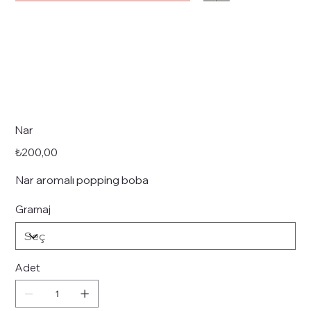
Nar
Fiyat
₺200,00
Nar aromalı popping boba
Gramaj
Adet